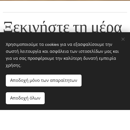
Ξεκινήστε τη μέρα
σας μαζί μας
Χρησιμοποιούμε τα cookies για να εξασφαλίσουμε την
σωστή λειτουργία και ασφάλεια των ιστοσελίδων μας και
για να σας προσφέρουμε την καλύτερη δυνατή εμπειρία
Και ελάτε πάλι το απόγευμα :) Θα νιώσετε
χρήσης.
σαν στο σπίτι σας.
Αποδοχή μόνο των απαραίτητων
Αποδοχή όλων
Ξεκινήστε
Δημιουργήστε δωρεάν ιστοσελίδα!