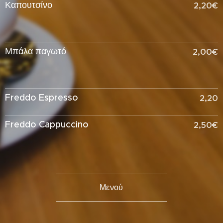
Καπουτσίνο
2,20€
Μπάλα παγωτό
2,00€
Freddo Espresso
2,20
Freddo Cappuccino
2,50€
Μενού