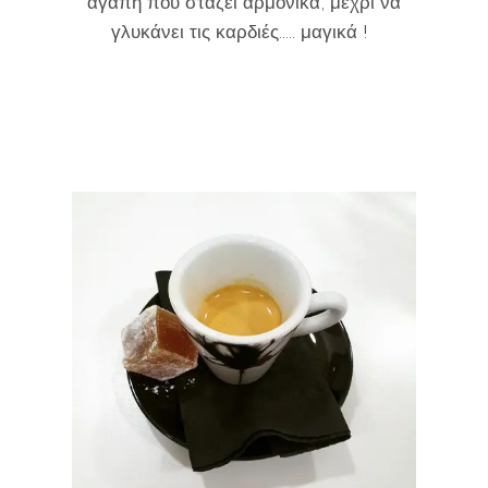
αγάπη που στάζει αρμονικά, μέχρι να
γλυκάνει τις καρδιές..... μαγικά !